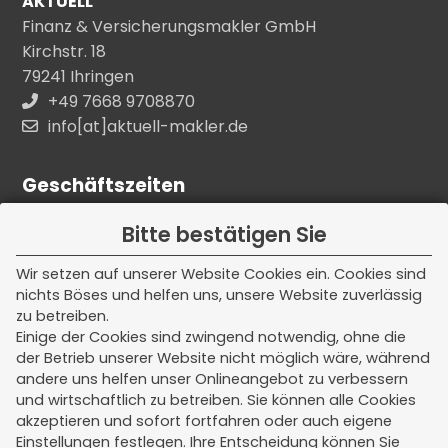
AKTUELL
Finanz & Versicherungsmakler GmbH
Kirchstr. 18
79241 Ihringen
+49 7668 9708870
info[at]aktuell-makler.de
Geschäftszeiten
Unsere Kern - Bürozeiten:
Bitte bestätigen Sie
Montag - Freitag
Wir setzen auf unserer Website Cookies ein. Cookies sind
nichts Böses und helfen uns, unsere Website zuverlässig
08:00 - 12:00 Uhr
zu betreiben.
Einige der Cookies sind zwingend notwendig, ohne die
Termine außerhalb dieser Zeiten nach
der Betrieb unserer Website nicht möglich wäre, während
Vereinbarung.
andere uns helfen unser Onlineangebot zu verbessern
und wirtschaftlich zu betreiben. Sie können alle Cookies
akzeptieren und sofort fortfahren oder auch eigene
Einstellungen festlegen. Ihre Entscheidung können Sie