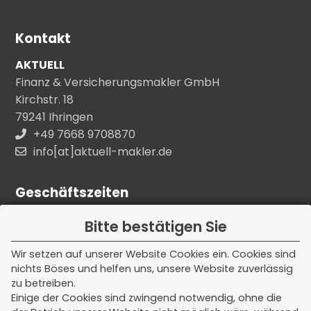
Kontakt
AKTUELL
Finanz & Versicherungsmakler GmbH
Kirchstr. 18
79241 Ihringen
+49 7668 9708870
info[at]aktuell-makler.de
Geschäftszeiten
Unsere Kern - Bürozeiten:
Bitte bestätigen Sie
Montag - Freitag
Wir setzen auf unserer Website Cookies ein. Cookies sind
nichts Böses und helfen uns, unsere Website zuverlässig
08:00 - 12:00 Uhr
zu betreiben.
Einige der Cookies sind zwingend notwendig, ohne die
Termine außerhalb dieser Zeiten nach