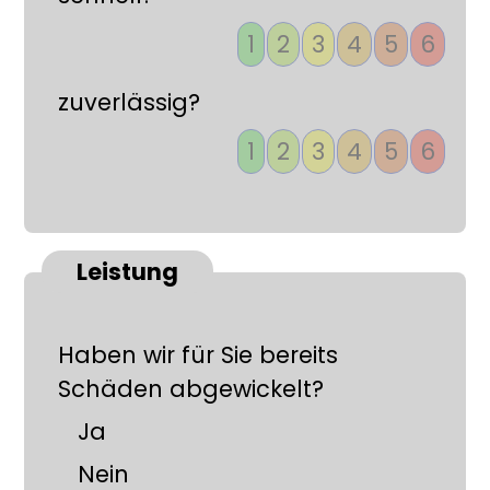
1
2
3
4
5
6
zuverlässig?
1
2
3
4
5
6
Leistung
Haben wir für Sie bereits
Schäden abgewickelt?
Ja
Nein