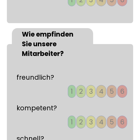
Wie empfinden
Sie unsere
Mitarbeiter?
freundlich?
1
2
3
4
5
6
kompetent?
1
2
3
4
5
6
schnell?