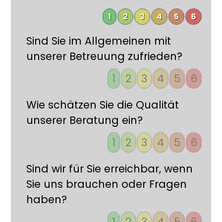
1
2
3
4
5
6
Sind Sie im Allgemeinen mit
unserer Betreuung zufrieden?
1
2
3
4
5
6
Wie schätzen Sie die Qualität
unserer Beratung ein?
1
2
3
4
5
6
Sind wir für Sie erreichbar, wenn
Sie uns brauchen oder Fragen
haben?
1
2
3
4
5
6