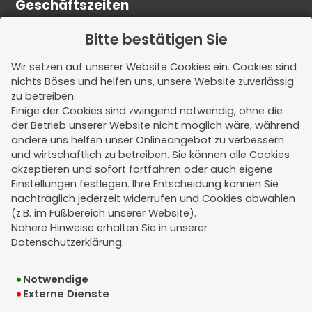
Geschäftszeiten
Unsere Kern - Bürozeiten:
Bitte bestätigen Sie
Montag - Freitag
Wir setzen auf unserer Website Cookies ein. Cookies sind
nichts Böses und helfen uns, unsere Website zuverlässig
08:00 - 12:00 Uhr
zu betreiben.
Einige der Cookies sind zwingend notwendig, ohne die
Termine außerhalb dieser Zeiten nach
der Betrieb unserer Website nicht möglich wäre, während
Vereinbarung.
andere uns helfen unser Onlineangebot zu verbessern
und wirtschaftlich zu betreiben. Sie können alle Cookies
akzeptieren und sofort fortfahren oder auch eigene
Einstellungen festlegen. Ihre Entscheidung können Sie
Rechtliches
nachträglich jederzeit widerrufen und Cookies abwählen
(z.B. im Fußbereich unserer Website).
Impressum
Nähere Hinweise erhalten Sie in unserer
Datenschutzerklärung.
Erstinformation
Notwendige
Datenschutz
Externe Dienste