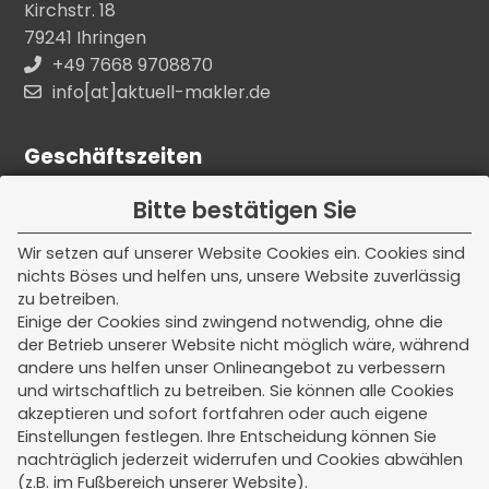
Kirchstr. 18
79241 Ihringen
+49 7668 9708870
info[at]aktuell-makler.de
Geschäftszeiten
Unsere Kern - Bürozeiten:
Bitte bestätigen Sie
Montag - Freitag
Wir setzen auf unserer Website Cookies ein. Cookies sind
nichts Böses und helfen uns, unsere Website zuverlässig
08:00 - 12:00 Uhr
zu betreiben.
Einige der Cookies sind zwingend notwendig, ohne die
Termine außerhalb dieser Zeiten nach
der Betrieb unserer Website nicht möglich wäre, während
Vereinbarung.
andere uns helfen unser Onlineangebot zu verbessern
und wirtschaftlich zu betreiben. Sie können alle Cookies
akzeptieren und sofort fortfahren oder auch eigene
Einstellungen festlegen. Ihre Entscheidung können Sie
Rechtliches
nachträglich jederzeit widerrufen und Cookies abwählen
(z.B. im Fußbereich unserer Website).