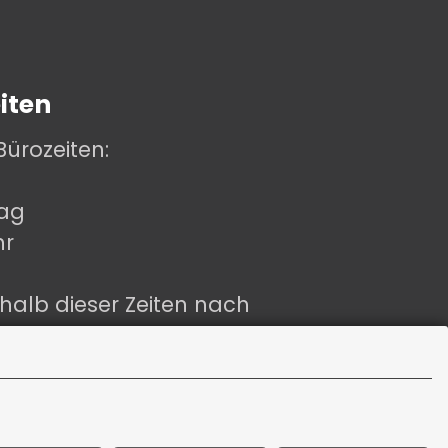
iten
Bürozeiten:
tag
hr
halb dieser Zeiten nach