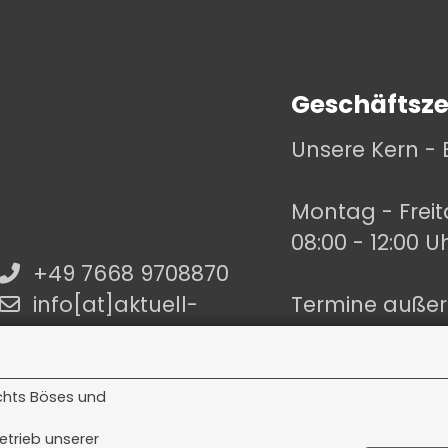
Geschäftsze
Unsere Kern - 
Montag - Frei
08:00 - 12:00 U
+49 7668 9708870
info[at]aktuell-
Termine außer
makler.de
Vereinbarung.
ichts Böses und
etrieb unserer