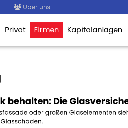
Über uns
Privat
Firmen
Kapitalanlagen
g
ck behalten: Die Glasversich
assade oder großen Glaselementen sieht e
r Glasschäden.